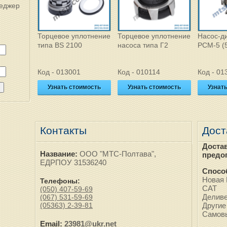
неджер
Торцевое уплотнение
Торцевое уплотнение
Насос-д
типа BS 2100
насоса типа Г2
РСМ-5 (5
Код - 013001
Код - 010114
Код - 01
Узнать стоимость
Узнать стоимость
Узнат
Контакты
Дост
Доста
Название:
ООО "МТС-Полтава",
предо
ЕДРПОУ 31536240
Спосо
Новая 
Телефоны:
САТ
(050) 407-59-69
Делив
(067) 531-59-69
(05363) 2-39-81
Другие
Самов
Email:
23981@ukr.net