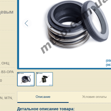
щевым
, ОНЦ
в В3-ОРА
00
Описание
Условия оплаты
FN, M7N,
Детальное описание товара: