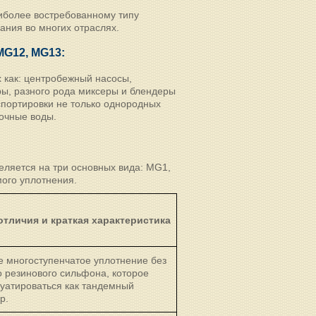
иболее востребованному типу
ния во многих отраслях.
MG
12,
MG
13:
х как: центробежный насосы,
ры, разного рода миксеры и блендеры
спортировки не только однородных
точные воды.
ляется на три основных вида: MG1,
ого уплотнения.
тличия и краткая характеристика
е многоступенчатое уплотнение без
 резинового сильфона, которое
уатироваться как тандемный
р.