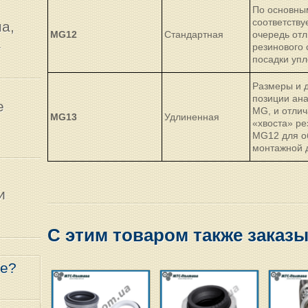
По основны
соответству
а,
MG12
Стандартная
очередь отл
а
резинового
посадки упл
Размеры и д
позиции ан
е
MG, и отли
MG13
Удлиненная
«хвоста» ре
MG12 для о
монтажной 
и
С этим товаром также заказ
ре?