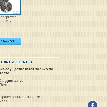
испергатор
,5 кВт)
3605
ь стоимость
авка и оплата
вка осуществляется только по
плате.
бы доставки:
Почта
ери
 транспортные компании
ывоз