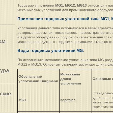
Торцевые уплотнения
MG1, MG12, MG13
относятся к на
механических уплотнений для промышленного оборудова
Применение торцевых уплотнений типа
MG
1,
Уплотнения данного типа используются в таких агрегата
роторные насосы, винтовые насосы, насосы-диспергато
и в другом оборудовании подобного характера для тран
ам
масс, но и продуктов с твердыми примесями, включая с
Виды торцевых уплотнений MG:
По исполнению механические уплотнения типа MG разде
MG12 и MG13. Основным отличием выступает длина сам
тура
Монтажная
Обозначение
длина
Основные о
уплотнений Burgmann
уплотнения
ские
Стандартно
удлиненного
MG1
Короткая
может экспл
герметизато