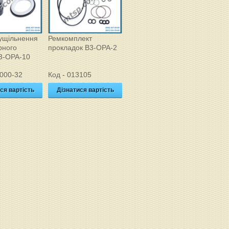
ущільнення
Ремкомплект
рного
прокладок В3-ОРА-2
3-ОРА-10
3000-32
Код - 013105
ся вартість
Дізнатися вартість