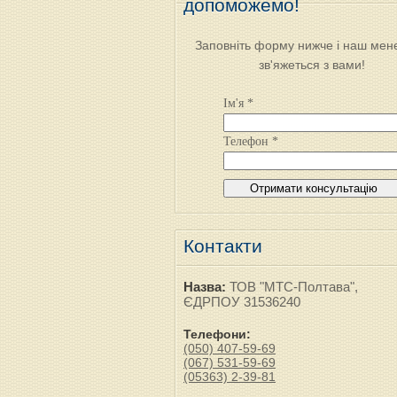
допоможемо!
Заповніть форму нижче і наш мен
зв'яжеться з вами!
Ім'я *
Телефон *
Контакти
Назва:
ТОВ "МТС-Полтава",
ЄДРПОУ 31536240
Телефони:
(050) 407-59-69
(067) 531-59-69
(05363) 2-39-81