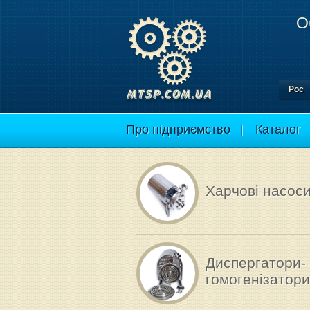
О
Рос
Про підприємство
Каталог
Харчові насос
Диспергатори-
гомогенізатори