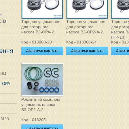
я
ів
Торцеве ущільнення
Торцеве ущільнення
Торцеве 
для роторного
для роторного
для рото
насоса В3-ОРА-2
насоса В3-ОР2-А-2
насоса В
(НР-10)
Код - 013000-20
Код - 013000-24
Код - 01
нення
Дізнатися вартість
Дізнатися вартість
Дізнати
ОНЦ
3-ОРА
Ремонтний комплект
ущільнень насоса
В3-ОР2-А-2
, M7N,
Код - 013205
Дізнатися вартість