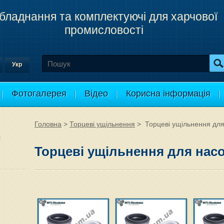
бладнання та комплектуючі для харчової
промисловості
Укр
Фотогалерея
Відео
Корисна інформація
Головна
>
Торцеві ущільнення
>
Торцеві ущільнення для
и
Торцеві ущільнення для насо