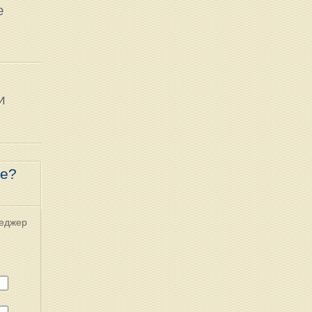
е
и
ре?
неджер