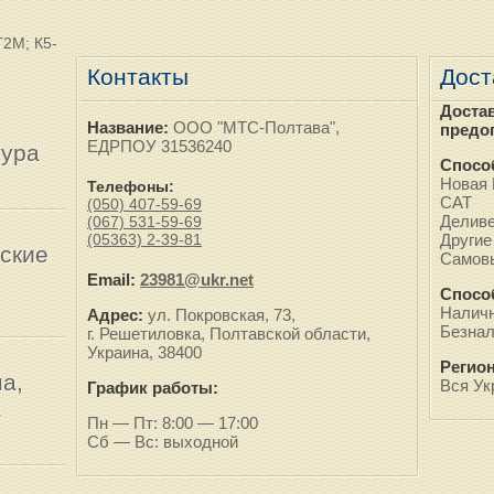
Г2М; К5-
Контакты
Дост
Доста
Название:
ООО "МТС-Полтава",
предо
ЕДРПОУ 31536240
тура
Спосо
Новая 
Телефоны:
САТ
(050) 407-59-69
Делив
(067) 531-59-69
(05363) 2-39-81
Другие
ские
Самов
Email:
23981@ukr.net
Спосо
Наличн
Адрес:
ул. Покровская, 73,
Безнал
г. Решетиловка, Полтавской области,
Украина, 38400
Регио
а,
Вся Ук
График работы:
а
Пн — Пт: 8:00 — 17:00
Сб — Вс: выходной