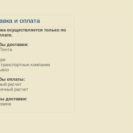
авка и оплата
вка осуществляется только по
плате.
бы доставки:
Почта
ери
 транспортные компании
ывоз
бы оплаты:
ый расчет
ичный расчет
ны доставки:
раина