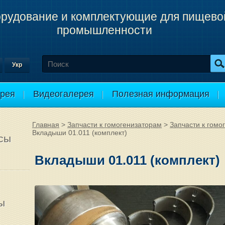
рудование и комплектующие для пищево
промышленности
Укр
рея
Видеогалерея
Полезная информация
Главная
>
Запчасти к гомогенизаторам
>
Запчасти к гом
Вкладыши 01.011 (комплект)
сы
Вкладыши 01.011 (комплект)
ы