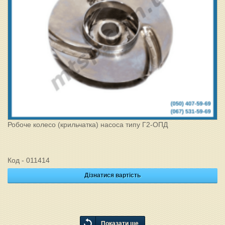
Робоче колесо (крильчатка) насоса типу Г2-ОПД
Код - 011414
Дізнатися вартість
Показати ще