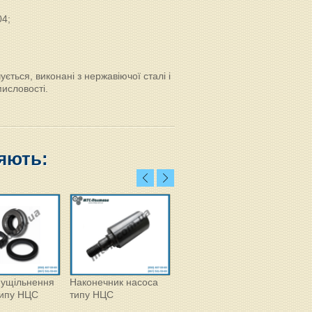
04;
ється, виконані з нержавіючої сталі і
мисловості.
яють:
 ущільнення
Наконечник насоса
Ніпель (штуцер
Шлан
типу НЦС
типу НЦС
конічний) під шланг
– P
DN25 – DN65