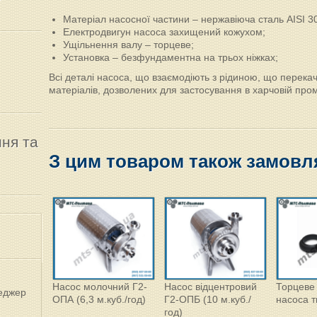
Матеріал насосної частини – нержавіюча сталь AISI 3
Електродвигун насоса захищений кожухом;
Ущільнення валу – торцеве;
Установка – безфундаментна на трьох ніжках;
Всі деталі насоса, що взаємодіють з рідиною, що перекачу
матеріалів, дозволених для застосування в харчовій про
ння та
З цим товаром також замовл
нтровий
Насос молочний Г2-
Насос відцентровий
Торцеве
еджер
 м.куб/
ОПА (6,3 м.куб./год)
Г2-ОПБ (10 м.куб./
насоса 
год)