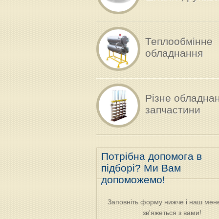
Теплообмінне
обладнання
Різне обладна
запчастини
Потрібна допомога в
підборі? Ми Вам
допоможемо!
Шланг харчовий ПВХ
Насос відцентровий
Насос відце
Заповніть форму нижче і наш мен
анг
– PLUTONE A
НЦС 12-10 (12 м.куб./
1Г2-ОПД (25
зв'яжеться з вами!
год)
год)