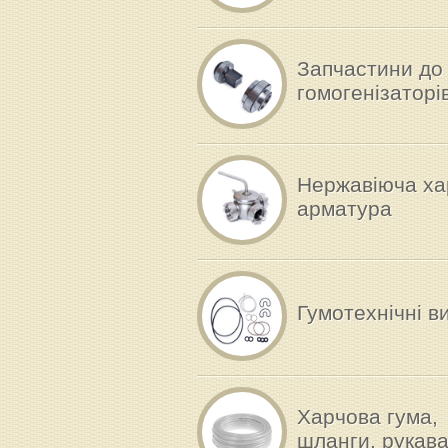
Запчастини до
гомогенізаторі
Нержавіюча ха
арматура
Гумотехнічні в
Харчова гума,
шланги, рукав