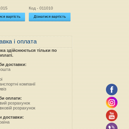
1015
Код - 011010
Код - 0733
Код 
ися вартість
Дізнатися вартість
Дізнатися вартість
Ді
авка і оплата
ка здійснюється тільки по
платі.
би доставки:
Пошта
рі
анспортні компанії
віз
би оплати:
овий розрахунок
івковій розрахунок
и доставки:
раїна