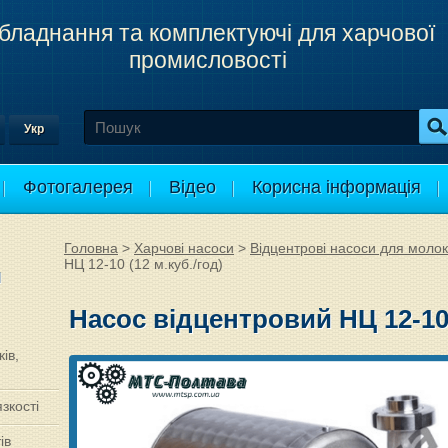
бладнання та комплектуючі для харчової
промисловості
Укр
Фотогалерея
Відео
Корисна інформація
Головна
>
Харчові насоси
>
Відцентрові насоси для молока
НЦ 12-10 (12 м.куб./год)
и
Насос відцентровий НЦ 12-10 
ів,
зкості
ів