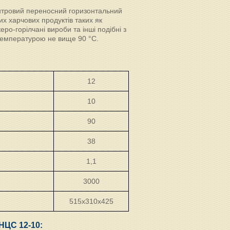
нтровий переносний горизонтальний
х харчових продуктів таких як
еро-горілчані вироби та інші подібні з
з температурою не вище 90 °С.
12
10
90
38
1,1
3000
515х310х425
НЦС 12-10: