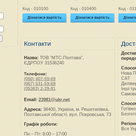
Код - 010100
Код - 010400
Код - 01
вартість
Дізнатися вартість
Дізнатися вартість
Дізнат
Контакти
Дост
Достав
Назва:
ТОВ "МТС-Полтава",
передо
ЄДРПОУ 31536240
Спосо
Нова 
Телефони:
САТ
(050) 407-59-69
Деліве
(067) 531-59-69
(05363) 2-39-81
Інші тр
Самови
Email:
23981@ukr.net
Спосо
Готівк
Адреса:
38400, Україна, м. Решетилівка,
Безгот
Полтавської області, вул. Покровська, 73
Регіон
Графік роботи:
Вся Ук
Пн – Пт: 8:00 – 17:00