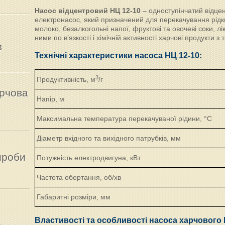
Насос відцентровий НЦ 12-10
– одноступінчатий відце
електронасос, який призначений для перекачування рідки
молоко, безалкогольні напої, фруктові та овочеві соки, лік
ними по в’язкості і хімічній активності харчові продукти 
в
Технічні характеристики насоса НЦ 12-10:
3
Продуктивність, м
/г
рчова
Напір, м
Максимальна температура перекачуваної рідини, °С
Діаметр вхідного та вихідного патрубків, мм
ироби
Потужність електродвигуна, кВт
Частота обертання, об/хв
Габаритні розміри, мм
а
Властивості та особливості насоса харчового 