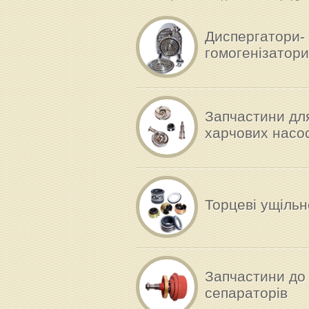
Диспергатори-
гомогенізатори
Запчастини дл
харчових насос
Торцеві ущіль
Запчастини до
сепараторів