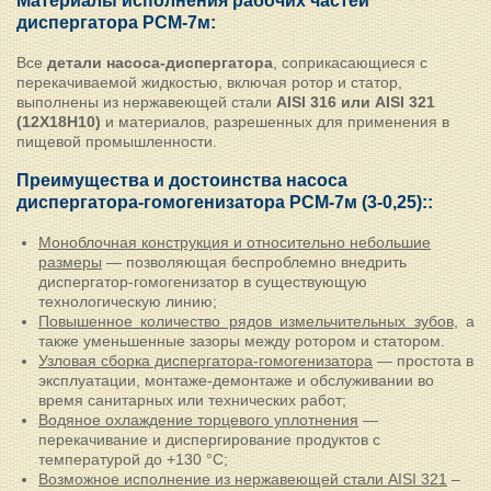
Материалы исполнения рабочих частей
диспергатора РСМ-7м:
Все
детали насоса-диспергатора
, соприкасающиеся с
перекачиваемой жидкостью, включая ротор и статор,
выполнены из нержавеющей стали
AISI 316 или
AISI 321
(12Х18Н10)
и материалов, разрешенных для применения в
пищевой промышленности.
Преимущества и достоинства насоса
диспергатора-гомогенизатора РСМ-7м (3-0,25)::
Моноблочная конструкция и относительно небольшие
размеры
— позволяющая беспроблемно внедрить
диспергатор-гомогенизатор в существующую
технологическую линию;
Повышенное количество рядов измельчительных зубов
, а
также уменьшенные зазоры между ротором и статором.
Узловая сборка диспергатора-гомогенизатора
— простота в
эксплуатации, монтаже-демонтаже и обслуживании во
время санитарных или технических работ;
Водяное охлаждение торцевого уплотнения
—
перекачивание и диспергирование продуктов с
температурой до +130 °С;
Возможное исполнение из нержавеющей стали AISI 321
–