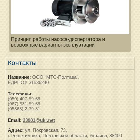
Принцип работы насоса-диспергатора и
возможные варианты эксплуатации
Контакты
Название:
ООО "МТС-Полтава",
ЕДРПОУ 31536240
Телефоны:
(050) 407-59-69
(067) 531-59-69
(05363) 2-39-81
Email:
23981@ukr.net
Адрес:
ул. Покровская, 73,
г. Решетиловка, Полтавской области, Украина, 38400