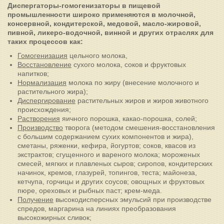
Диспергаторы-гомогенизаторы в пищевой
промышленности широко применяются в молочной,
консервной, кондитерской, медовой, масло-жировой,
пивной, ликеро-водочной, винной и других отраслях для
таких процессов как:
Гомогенизация
цельного молока,
Восстановление
сухого молока, соков и фруктовых
напитков;
Нормализация
молока по жиру (внесение молочного и
растительного жира);
Диспергирование
растительных жиров и жиров животного
происхождения;
Растворения
яичного порошка, какао-порошка, солей;
Производство
творога (методом смешения-восстановления
с большим содержанием сухих компонентов и жира),
сметаны, ряженки, кефира, йогуртов; соков, квасов из
экстрактов; сгущенного и вареного молока; мороженых
смесей, мягких и плавленых сыров; сиропов, кондитерских
начинок, кремов, глазурей, топингов, теста; майонеза,
кетчупа, горчицы и других соусов; овощных и фруктовых
пюре, ореховых и рыбных паст; крем-меда.
Получение
высокодисперсных эмульсий при производстве
спредов, маргарина на линиях преобразования
высокожирных сливок;