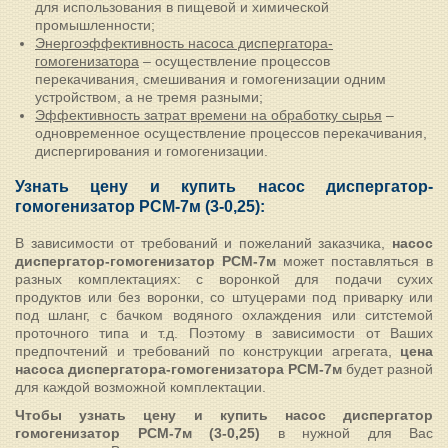
для использования в пищевой и химической
промышленности;
Энергоэффективность насоса диспергатора-
гомогенизатора
– осуществление процессов
перекачивания, смешивания и гомогенизации одним
устройством, а не тремя разными;
Эффективность затрат времени на обработку сырья
–
одновременное осуществление процессов перекачивания,
диспергирования и гомогенизации.
Узнать цену и купить насос диспергатор-
гомогенизатор
РСМ-7м (3-0,25)
:
В зависимости от требований и пожеланий заказчика,
насос
диспергатор-гомогенизатор
РСМ-7м
может поставляться в
разных комплектациях: с воронкой для подачи сухих
продуктов или без воронки, со штуцерами под приварку или
под шланг, с бачком водяного охлаждения или ситстемой
проточного типа и т.д. Поэтому в зависимости от Ваших
предпочтений и требований по конструкции агрегата,
цена
насоса диспергатора-гомогенизатора РСМ-7м
будет разной
для каждой возможной комплектации.
Чтобы узнать цену и купить насос диспергатор
гомогенизатор РСМ-7м (3-0,25)
в нужной для Вас